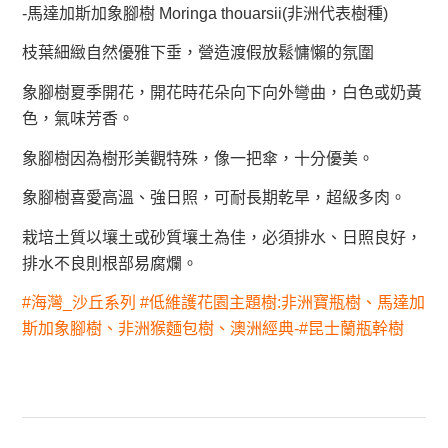
-馬達加斯加象腳樹 Moringa thouarsii(非洲代表樹種)
枝葉細緻自然優雅下垂，營造渡假放鬆慵懶的氛圍
象腳樹夏季開花，開花時花朵向下向外彎曲，白色或奶黃
色，氣味芳香。
象腳樹因為樹形美觀特殊，像一把傘，十分優美。
象腳樹喜愛高溫、強日照，可耐長期乾旱，超級多肉。
栽培土質以壤土或砂質壤土為佳，必須排水、日照良好，
排水不良則根部易腐爛。
#海灣_沙丘系列 #低維護花園主題樹:非洲寶瓶樹、馬達加
斯加象腳樹、非洲猴麵包樹、澳洲經典-#昆士蘭瓶幹樹