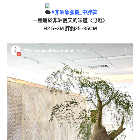
↑
#非洲象腳樹_中胖款
一種屬於非洲夏天的味道〈野趣〉
H2.5~3M 胖約25~35CM