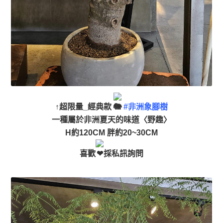
↑超限量_經典款
#非洲象腳樹
一種屬於非洲夏天的味道〈野趣〉
H約120CM 胖約20~30CM
喜歡
採私訊詢問