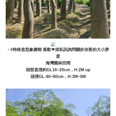
↑
#特殊造型象腳樹
喜歡
採私訊詢問關於你要的大小胖
度
海灣園林田間
頭部直徑約GL16~20cm，H:2M up
頭徑GL:40~80cm，H:3M~5M