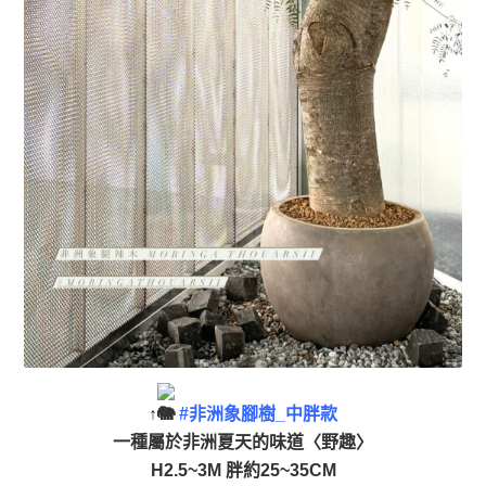
↑
#非洲象腳樹_中胖款
一種屬於非洲夏天的味道〈野趣〉
H2.5~3M 胖約25~35CM